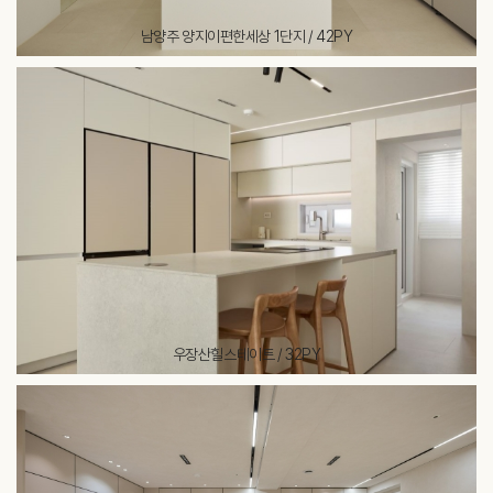
남양주 양지이편한세상 1단지 / 42PY
우장산힐스테이트 / 32PY