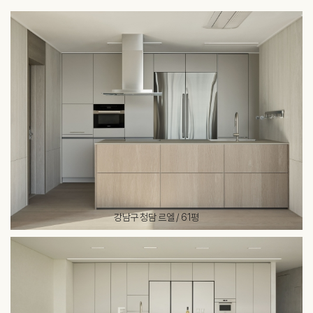
강남구 청담 르엘 / 61평