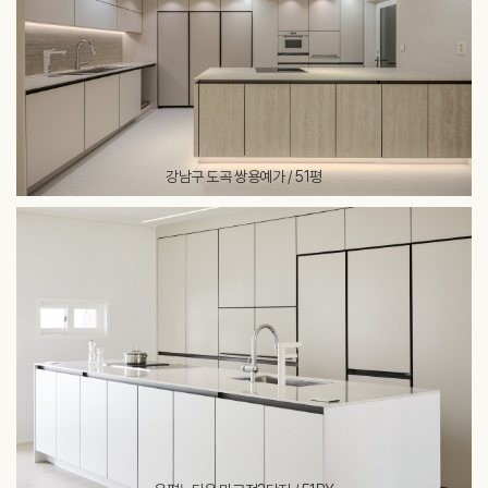
강남구 도곡 쌍용예가 / 51평